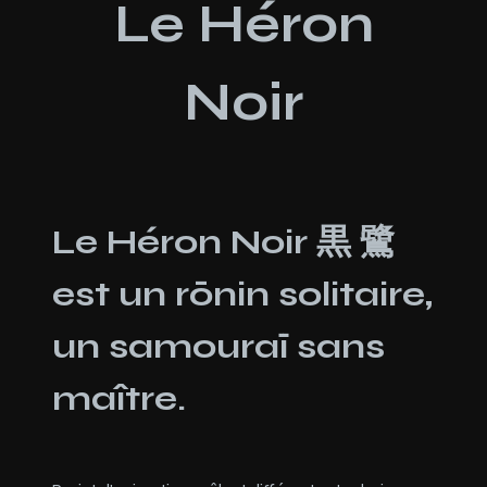
Le Héron
Noir
Le Héron Noir 黒 鷺
est un rōnin solitaire,
un samouraï sans
maître.